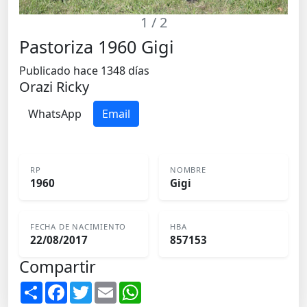
1
/ 2
Pastoriza 1960 Gigi
Publicado hace 1348 días
Orazi Ricky
WhatsApp
Email
RP
NOMBRE
1960
Gigi
FECHA DE NACIMIENTO
HBA
22/08/2017
857153
Compartir
S
F
T
E
W
h
a
w
m
h