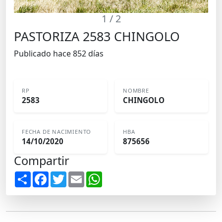
1
/ 2
PASTORIZA 2583 CHINGOLO
Publicado hace 852 días
RP
NOMBRE
2583
CHINGOLO
FECHA DE NACIMIENTO
HBA
14/10/2020
875656
Compartir
S
F
T
E
W
h
a
w
m
h
a
c
i
a
a
r
e
t
i
t
e
b
t
l
s
o
e
A