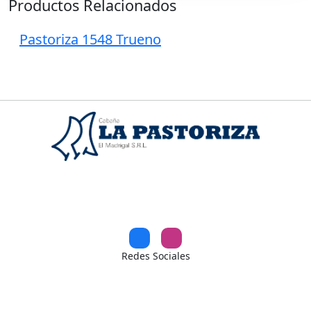
o
r
p
Productos Relacionados
k
p
Pastoriza 1548 Trueno
Redes Sociales