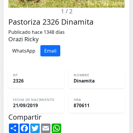
1
/ 2
Pastoriza 2326 Dinamita
Publicado hace 1348 días
Orazi Ricky
WhatsApp
Email
RP
NOMBRE
2326
Dinamita
FECHA DE NACIMIENTO
HBA
21/09/2019
870611
Compartir
S
F
T
E
W
h
a
w
m
h