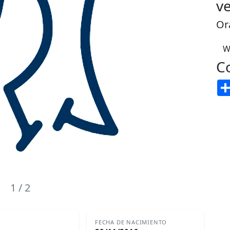
v
Or
W
C
1
/ 2
FECHA DE NACIMIENTO