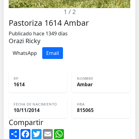
1
/ 2
Pastoriza 1614 Ambar
Publicado hace 1349 días
Orazi Ricky
WhatsApp
Email
RP
NOMBRE
1614
Ambar
FECHA DE NACIMIENTO
HBA
10/11/2014
815065
Compartir
S
F
T
E
W
h
a
w
m
h